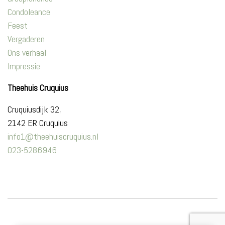
Condoleance
Feest
Vergaderen
Ons verhaal
Impressie
Theehuis Cruquius
Cruquiusdijk 32,
2142 ER Cruquius
info1@theehuiscruquius.nl
023-5286946